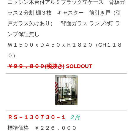
ニッシン木台付アルミブラック立ケース 背板ガ
ラス２分割 棚３枚 キャスター 前引き戸（引
戸ガラス欠けあり） 背面ガラス ランプ2灯 ラ
ンプ保証無し
Ｗ１５００ｘＤ４５０ｘＨ１８２０（GH１１８
０）
￥９９，８００(税抜き)
SOLDOUT
ＲＳ－１３０７３０－１
２台
標準価格 ￥２２６，０００