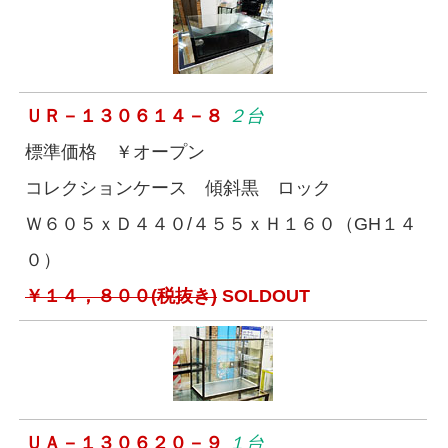
ＵＲ－１３０６１４－８
２台
標準価格 ￥オープン
コレクションケース 傾斜黒 ロック
Ｗ６０５ｘＤ４４０/４５５ｘＨ１６０（GH１４
０）
￥１４，８００(税抜き)
SOLDOUT
ＵＡ－１３０６２０－９
１台