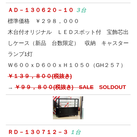
ＡＤ－１３０６２０－１０
３台
標準価格 ￥２９８，０００
木台付オリジナル ＬＥＤスポット付 宝飾芯出
しケース（新品 台数限定） 収納 キャスター
ランプ1灯
Ｗ６００ｘＤ６００ｘＨ１０５０（GH２５７）
￥１３９，８００(税抜き)
→
￥９９，８００(税抜き) SALE
SOLDOUT
ＲＤ－１３０７１２－３
１台