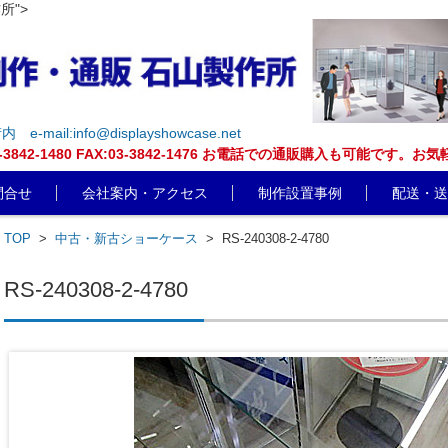
所">
街内
e-mail:info@displayshowcase.net
EL:03-3842-1480 FAX:03-3842-1476 お電話での通販購入も可
問合せ
会社案内・アクセス
制作設置事例
配送・送
TOP
>
中古・新古ショーケース
>
RS-240308-2-4780
RS-240308-2-4780