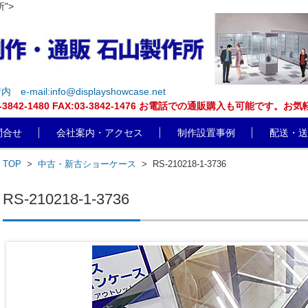
">
街内
e-mail:info@displayshowcase.net
EL:03-3842-1480 FAX:03-3842-1476 お電話での通販購入も可
問合せ
会社案内・アクセス
制作設置事例
配送・送
TOP
>
中古・新古ショーケース
>
RS-210218-1-3736
RS-210218-1-3736