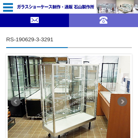
63,800（税込￥70,180）
｜ガラスショーケース 石山製作所">
DELETE
コンテンツに移動
RS-190629-3-3291