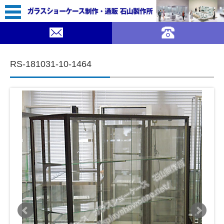
59,800（税込￥65,780）
｜ガラスショーケース 石山製作所">
SOLDOUT
コンテンツに移動
RS-181031-10-1464