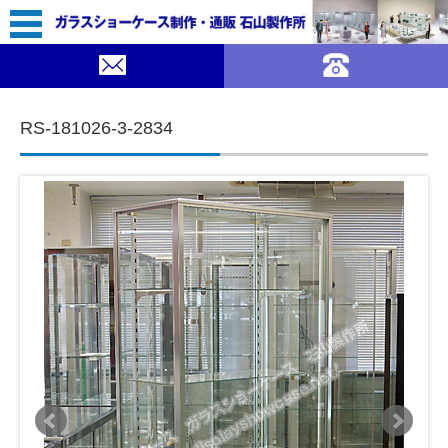
61,800（税込￥67,980）
｜ガラスショーケース 石山製作所">
SOLDOUT
コンテンツに移動
RS-181026-3-2834