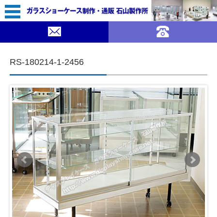
49,800（税込￥54,780）
｜ガラスショーケース 石山製作所">
DELETE
コンテンツに移動
RS-180214-1-2456