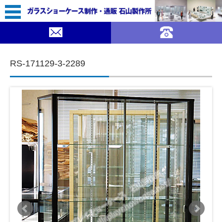
83,800（税込￥92,180）
｜ガラスショーケース 石山製作所">
SOLDOUT
コンテンツに移動
RS-171129-3-2289