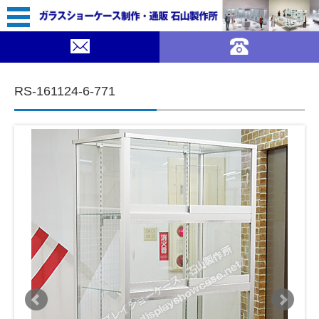
59,800（税込￥65,780）
SUMMER SALE ｜ガラスショーケース 石山製作所">
SOLDOUT
コンテンツに移動
RS-161124-6-771