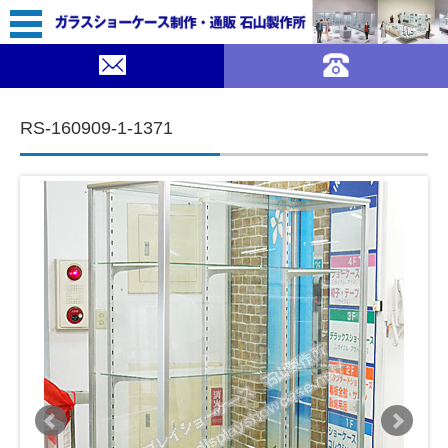
67,800（税込￥74,580）
｜ガラスショーケース 石山製作所">
SOLDOUT
コンテンツに移動
RS-160909-1-1371