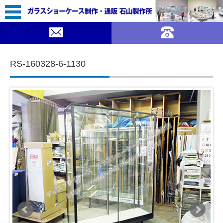
96,800（税込￥106,480）
｜ガラスショーケース 石山製作所">
SOLDOUT
コンテンツに移動
RS-160328-6-1130