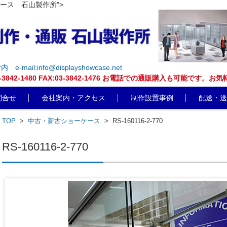
ケース 石山製作所">
街内
e-mail:info@displayshowcase.net
EL:03-3842-1480 FAX:03-3842-1476 お電話での通販購入も可
問合せ
会社案内・アクセス
制作設置事例
配送・送
TOP
>
中古・新古ショーケース
>
RS-160116-2-770
RS-160116-2-770