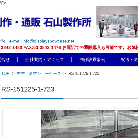
">
街内
e-mail:info@displayshowcase.net
EL:03-3842-1480 FAX:03-3842-1476 お電話での通販購入も可
問合せ
会社案内・アクセス
制作設置事例
配送・送
TOP
>
中古・新古ショーケース
>
RS-151225-1-723
RS-151225-1-723