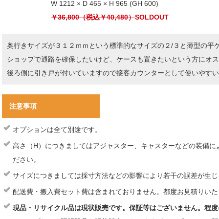
W 1212 × D 465 × H 965 (GH 600)
￥36,800（税込￥40,480）
SOLDOUT
奥行きサイズが３１２ｍｍという標準的なサイズの２/３と薄型の平
ショップで通路を確保したいけど、ケースも置きたいという方にオ
後ろ側に引き戸が付いていますので接客カウンターとして使いやすい
注意事項
オプションは全て別途です。
高さ（H）につきましてはアジャスター、キャスターなどの装備に
ださい。
サイズにつきましては採寸方法などの影響により若干の誤差が生じ
配送費・搬入費セット費は含まれておりません。都度お見積りいた
現品・リサイクル品は現状販売です。保証等はございません。程度