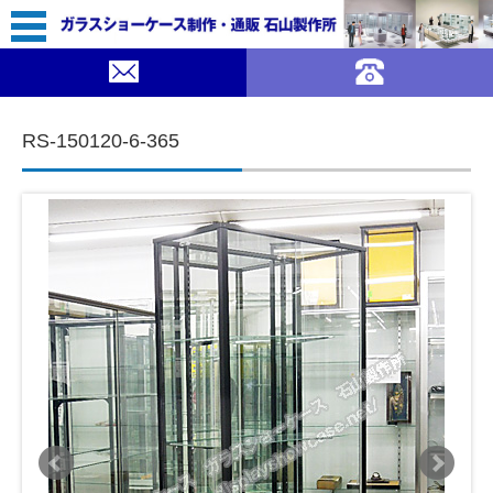
75,900（税込￥83,490）
｜ガラスショーケース 石山製作所">
SOLDOUT
コンテンツに移動
RS-150120-6-365