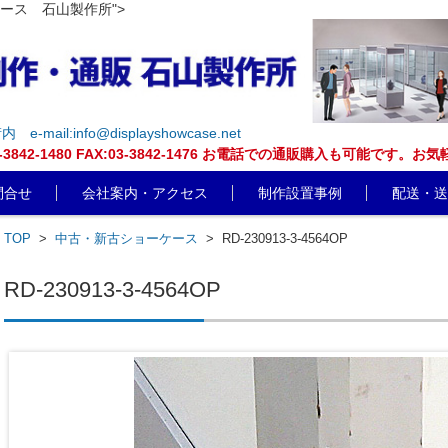
ケース 石山製作所">
街内
e-mail:info@displayshowcase.net
EL:03-3842-1480 FAX:03-3842-1476 お電話での通販購入も可
問合せ
会社案内・アクセス
制作設置事例
配送・送
TOP
>
中古・新古ショーケース
>
RD-230913-3-4564OP
RD-230913-3-4564OP