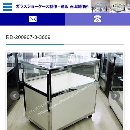
64,800（税込￥71,280）
SUMMER SALE ｜ガラスショーケース 石山製作所">
SOLDOUT
コンテンツに移動
RD-200907-3-3669