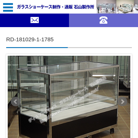
84,800（税込￥93,280）
SUMMER SALE ｜ガラスショーケース 石山製作所">
SOLDOUT
コンテンツに移動
RD-181029-1-1785