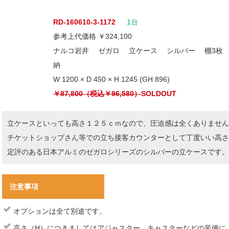
RD-160610-3-1172
1台
参考上代価格 ￥324,100
ナルコ岩井 ゼガロ 立ケース シルバー 棚3枚
納
W 1200 × D 450 × H 1245 (GH 896)
￥87,800（税込￥96,580）
SOLDOUT
立ケースといっても高さ１２５ｃｍなので、圧迫感は全くありません
チケットショップさん等での立ち接客カウンターとして丁度いい高さ
定評のある日本アルミのゼガロシリーズのシルバーの立ケースです。
注意事項
オプションは全て別途です。
高さ（H）につきましてはアジャスター、キャスターなどの装備に