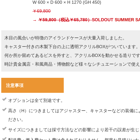
W 600 × D 600 × H 1270 (GH 450)
￥69,800
→
￥59,800（税込￥65,780）
SOLDOUT
SUMMER S
木目の風合いが特徴のアイランドケースが大量入荷しました。
キャスター付きの木製下台の上に透明アクリルBOXがついています
何か所か留めてあるビスを外すと、アクリルBOXを動かせる造りで
時計貴金属店・和風商品・博物館など様々なシチュエーションで使え
注意事項
オプションは全て別途です。
高さ（H）につきましてはアジャスター、キャスターなどの装備に
ださい。
サイズにつきましては採寸方法などの影響により若干の誤差が生じ