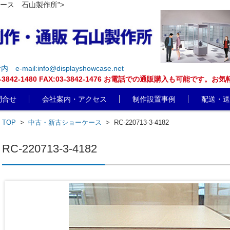
ケース 石山製作所">
街内
e-mail:info@displayshowcase.net
EL:03-3842-1480 FAX:03-3842-1476 お電話での通販購入も可
問合せ
会社案内・アクセス
制作設置事例
配送・送
TOP
>
中古・新古ショーケース
>
RC-220713-3-4182
RC-220713-3-4182