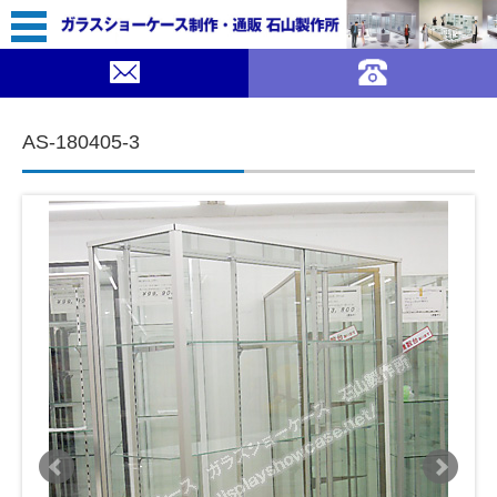
106,800（税込￥117,480）
｜ガラスショーケース 石山製作所">
SOLDOUT
コンテンツに移動
AS-180405-3