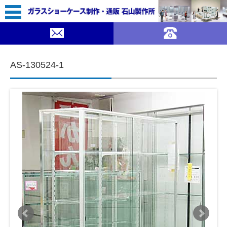
118,000（税込￥129,800）
｜ガラスショーケース 石山製作所">
SOLDOUT
コンテンツに移動
AS-130524-1